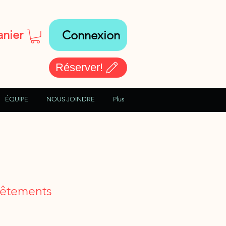
anier
Connexion
Réserver!
ÉQUIPE
NOUS JOINDRE
Plus
vêtements