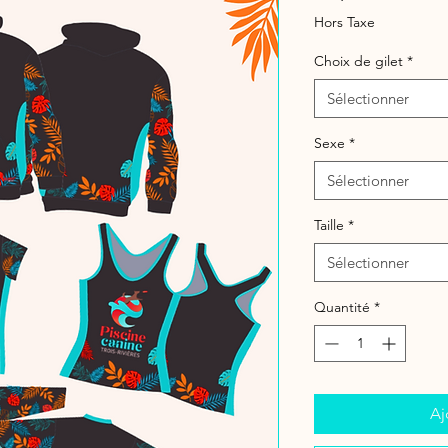
Hors Taxe
Choix de gilet
*
Sélectionner
Sexe
*
Sélectionner
Taille
*
Sélectionner
Quantité
*
Aj